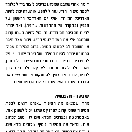
דומה, אחרי שהבנו שאנחנו צריכים ליצור בידול כלומר 
לספר סיפור ייחודי, נתחיל לחפש אותו. זה יכול להיות 
האדריכל המיוחד, אולי גם האדריכל הראשון של 
הבניין (במקרה של התחדשות עירונית), זאת יכולה 
להיות הסביבה המיוחדת, זה יכול להיות משהו קרוב 
שמחבר אליי את האזור לנימי הרגש ויוצר אצלי חיבה 
או תשומת לב למשהו מסוים. ברוב המקרים אפילו 
הכתובת יכולה להיות תחילתו של סיפור ייחודי שיעניק 
לנו ערכים שנרצה שיהיו מזוהים עם היצירה שלנו. נכון, 
זאת יכולה להיות עבודה לא קלה ולפעמים צריך 
לחפש, לנבור ולהמשיך להתעקש עד שמוצאים את 
הדבר המיוחד שהוא מיוחד רק לנו. הסיפור שלנו. 
יש סיפור- מה עכשיו?
אחרי שמצאנו את הסיפור שאנחנו רוצים לספר, 
הסיפור שהכי קרוב לפרויקט שלנו ויכול לשווק אותו 
באסטרטגיה ובערכים המתאימים לנו, נשב לכתוב 
אותו. נתאר את הסיפור, נוסיף צילומים מתאימים, 
נשלים את החוויה וניצור את החיבור להיום כדי לדאוג 