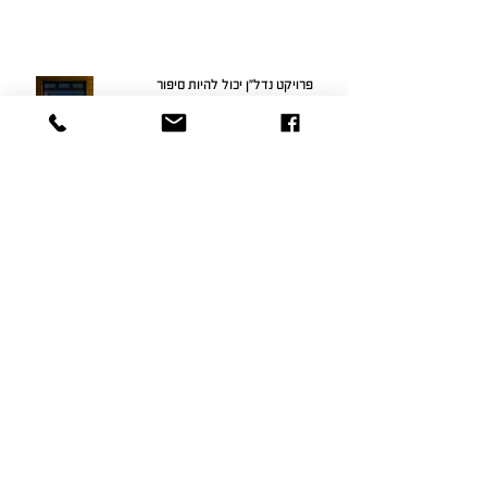
פרויקט נדל"ן יכול להיות סיפור
בניית אתר אינטרנט לחברה לייזום נדל"ן
מיתוג פרויקט נדל"ן בימי קורונה
האם קמפיין נדל"ן בפייסבוק אפקטיבי?