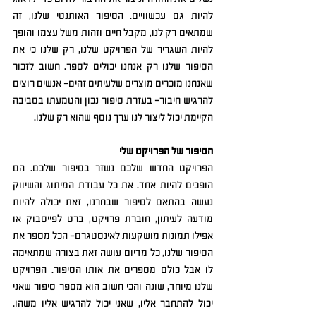
להיות גם עכשוויים. הסיפור האותנטי שלנו, זה 
שמתאים רק לנו, מקבל חיים וזהות משל עצמו והופך 
להיות השגריר של הפרויקט שלנו, רק שלנו כי את 
הסיפור שלנו רק אנחנו יכולים לספר. חשוב לזכור 
שאנחנו מוכרים מוצרים שלעיתים זהים- אנשים רוצים 
להרגיש חיבור- בעזרת סיפור נכון והטמעתו בסביבה 
הקיימת יכול ליצור לנו ערך נוסף שהוא רק שלנו. 
הסיפור של הפרויקט שלי
הפרויקט החדש שלכם נשזר בסיפור שלכם. הם 
הופכים להיות אחד. את כל עבודת המיתוג והשיווק 
נעשה בהתאם לסיפור שבחרנו, זאת יכולה להיות 
מודעה לעיתון, חוברת פרויקט, ברט לפייסבוק או 
אפילו תמונות מושקעות לאינסטגרם- הכל מספר את 
הסיפור שלנו, כל מדיום עושה זאת בצורה שמתאימה 
לו אבל כולם מספרים את אותו הסיפור. הפרויקט 
שלנו מיוחד, שונה והכי חשוב הוא מספר סיפור שאני 
יכול להתחבר אליו, שאני יכול להרגיש אליו משהו. 