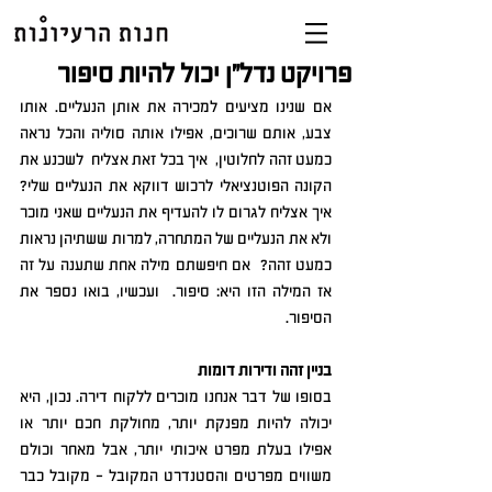
פרויקט נדל"ן יכול להיות סיפור
אם שנינו מציעים למכירה את אותן הנעליים. אותו 
צבע, אותם שרוכים, אפילו אותה סוליה והכל נראה 
כמעט זהה לחלוטין,  איך בכל זאת אצליח  לשכנע את 
הקונה הפוטנציאלי לרכוש דווקא את הנעליים שלי? 
איך אצליח לגרום לו להעדיף את הנעליים שאני מוכר 
ולא את הנעליים של המתחרה, למרות ששתיהן נראות 
כמעט זהה?  אם חיפשתם מילה אחת שתענה על זה 
אז המילה הזו היא: סיפור.  ועכשיו, בואו נספר את 
הסיפור.
בניין זהה ודירות דומות
בסופו של דבר אנחנו מוכרים ללקוח דירה. נכון, היא 
יכולה להיות מפנקת יותר, מחולקת חכם יותר או 
אפילו בעלת מפרט איכותי יותר, אבל מאחר וכולם 
משווים מפרטים והסטנדרט המקובל - מקובל כבר 