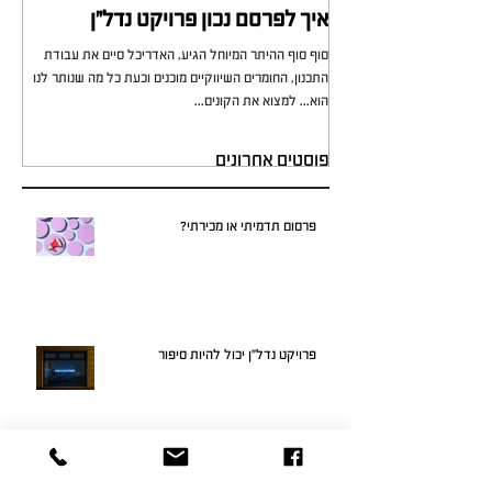
איך לפרסם נכון פרויקט נדל"ן
מי 
סוף סוף ההיתר המיוחל הגיע, האדריכל סיים את עבודת
כל מ
התכנון, החומרים השיווקיים מוכנים וכעת כל מה שנותר לנו
לא י
הוא... למצוא את הקונים...
עירוני
פוסטים אחרונים
פרסום תדמיתי או מכירתי?
פרויקט נדל"ן יכול להיות סיפור
בניית אתר אינטרנט לחברה לייזום נדל"ן