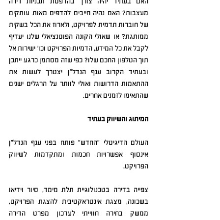
האם בעתיד יהיה צורך בהדפסת תכניות דירה 
מעצבות? האם נהיה חייבים להדפיס מאות עותקים 
של חוברות תדמית לפרויקט, ולארוז את הכל בשקית 
ממותגת? או שאולי הקונה הפוטנציאלי שלנו יעדיף 
לקבל את כל המידע, הדמיות הפרויקט וכו' ישירות אל 
תוך הטלפון החכם שלו? כפי שזה מסתמן כרגע ייתכן 
ובעתיד הקרוב ענף הנדל"ן יצטרך לעשות את 
ההתאמות הדרושות ואולי לוותר על הרגלים ישנים 
שהתאימו לזמנים אחרים.
המיתוג והשיווק בעתיד
העולם הדיגיטלי "החדש" פותח בפני ענף הנדל"ן 
אינסוף אפשרויות חכמות ומתקדמות לשיווק 
הפרויקט.
צפייה בדירה בטכנולוגיית תלת מימד, סיור וידיאו 
בשכונה, מצגת אינטראקטיבית להצגת הפרויקט, 
ממשק בחירה חווייתי לעדכון מפרט הדירה 