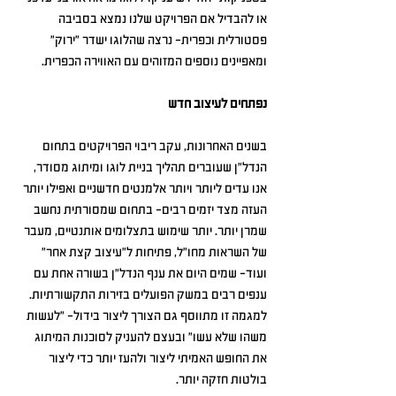
או להבדיל אם הפרויקט שלנו נמצא בסביבה 
פסטורלית וכפרית- נרצה שהלוגו ישדר "ירוק" 
ומאפיינים נוספים המזוהים עם האווירה הכפרית.
נפתחים לעיצוב חדש
בשנים האחרונות, עקב ריבוי הפרויקטים בתחום 
הנדל"ן שעוברים תהליך בניית לוגו ומיתוג מסודר, 
אנו עדים ליותר ויותר אלמנטים חדשניים ואפילו יותר 
העזה מצד יזמים רבים- בתחום שמסורתית נחשב 
שמרן יותר. יותר שימוש בתצלומים אותנטיים, מעבר 
של השראות מחו"ל, פתיחות ל"עיצוב קצת אחר" 
ועוד- שמים היום את ענף הנדל"ן בשורה אחת עם 
ענפים רבים במשק הפועלים בזירות התקשורתיות. 
למגמה זו מתווסף גם הצורך ליצור בידול- "לעשות 
משהו שלא עשו" ובעצם להעניק לסוכנות המיתוג 
את החופש האמיתי ליצור ולהעז יותר כדי ליצור 
בולטות חזקה יותר.