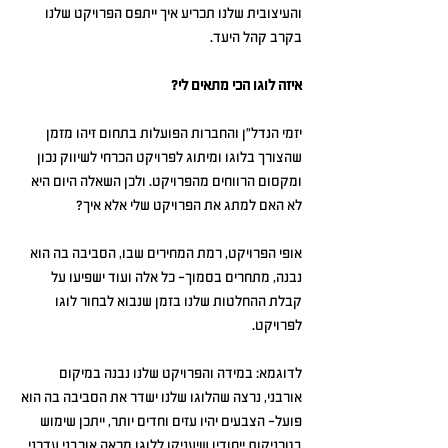
והעיצובית שלנו תכריע איך ייתפס הפרויקט שלנו 
בקרב קהל היעד.
איזה לוגו הכי מתאים לי?
יזמי הנדל"ן והחברות הפועלות בתחום זיהו מזמן 
שהצורך בלוגו ומיתוג לפרויקט הכרחי לשיווק נכון 
ומקסום הרווחים מהפרויקט. ולכן השאלה היום היא 
לא האם למתג את הפרויקט שלי אלא איך?
אופי הפרויקט, רמת המחירים שבו, הסביבה בה הוא 
נבנה, מתחרים בסמוך- כל אלה ועוד ישפיעו על 
קבלת ההחלטות שלנו בזמן שנבוא לבחור לוגו 
לפרויקט.
לדוגמא: במידה והפרויקט שלנו נבנה במיקום 
אורבני, נרצה שהלוגו שלנו ישדר את הסביבה בה הוא 
פועל- הצבעים יהיו עזים וחדים יותר, ייתכן שימוש 
בטכניקות ייחודיו שיעניקו ללוגו מראה אורבני עדכני 