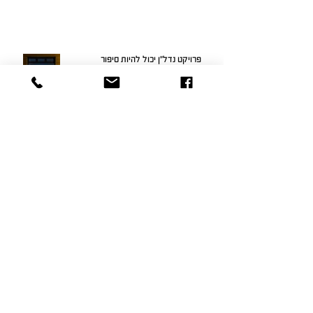
פרויקט נדל"ן יכול להיות סיפור
בניית אתר אינטרנט לחברה לייזום נדל"ן
מיתוג פרויקט נדל"ן בימי קורונה
האם קמפיין נדל"ן בפייסבוק אפקטיבי?