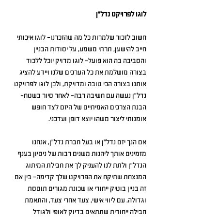
לוגו לפרויקט נדל"ן
חשוב לזכור שלמרות כל מה שהזכרנו- לוגו איכותי 
חייב להישען, תרתי משמע, על יסודות הבניין 
והסביבה בה הוא פועל- לוגו מדויק יוכל ללכוד 
בצורה מושלמת את כל הערכים שלנו ויידע להציג 
אותנו בצורה הכי טובה ומדויקת, ולכן לוגו לפרויקט 
נדל"ן נעשה עם חשיבה רבה- לאחר סיור בשטח- 
הבנת הצרכים האמיתיים של היזם לצד חופש 
אומנותי ליצור משהו יוצא דופן ועדכני.
אם הנך יזם נדל"ן או בעל חברת נדל"ן, אנחנו 
מזמינים אותך ליהנות משנים רבות של ניסיון בענף 
הנדל"ן ולתת לנו להעניק לך את חבילת המיתוג 
המנצחת שתיקח את הפרויקט שלך קדימה- בין אם 
זה בניין בוטיק ייחודי או שכונת מגורים תוססת 
וגדולה. עם ליווי אישי, צעד אחרי צעד, והתאמת 
חבילה ייחודית שתתאים בדיוק לאופי ולגודל 