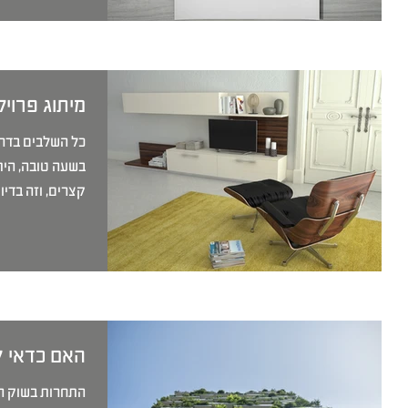
החדש
נדל"
י שגר או מבקר באזור המרכז בכלל ובתל אביב
, לא יכול שלא לשים לב לפריחה של פרויקטים
הצעירים שיקנו דירות בעשור הקרוב, נולדו כבר אל
איך מצ
להתחדשות עירונית במסגרת תכנית תמ״א 38 חיזוק
תוך המהפכה הדיגיטלית. חדירת האינטרנט בתחילת
ועוד 
המילניום, השתלטות הסמארטפונים על הדרך שבה
מכרעת 
הם...
מיתוג פרויקטים בנ
כל השלבים בדרך
בשעה טובה, היתר
קצרים, וזה בדיו
האם כדאי ל