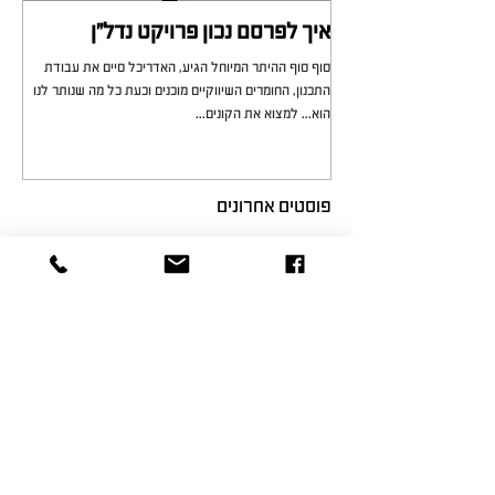
איך לפרסם נכון פרויקט נדל"ן
מי 
סוף סוף ההיתר המיוחל הגיע, האדריכל סיים את עבודת
כל מ
התכנון, החומרים השיווקיים מוכנים וכעת כל מה שנותר לנו
לא י
הוא... למצוא את הקונים...
עירוני
פוסטים אחרונים
פרסום תדמיתי או מכירתי?
פרויקט נדל"ן יכול להיות סיפור