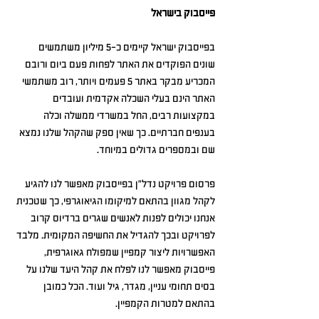
פייסבוק בישראל
בפייסבוק ישראל קיימים כ-5 מיליון משתמשים 
שונים הפוקדים את האתר לפחות פעם ביום ורובם 
המכריע מבקר באתר 5 פעמים ויותר, רוב משתמשי 
האתר הינם בעלי השכלה אקדמית ועובדים 
במקצועות רבים, החל במשרדי ממשלה וכלה 
בענפים חברתיים. כך שאין ספק שהקהל שלנו נמצא 
שם ובמספרים גדולים במיוחד.
פרסום פרויקט נדל"ן בפייסבוק מאפשר לנו להגיע 
לקהל מגוון בהתאם למיקומו הגיאוגרפי, כך שטכנית 
אנחנו יכולים לפנות לאנשים שגרים ברדיוס קרוב 
לפרויקט ובכך להגדיל את החשיפה המקומית. מלבד 
האפשרויות ליצור קמפיין שמפולח גאוגרפית, 
פייסבוק מאפשר לנו לפלח את קהל היעד שלנו על 
בסיס תחומי עניין, מגדר, גיל ועוד. הכל כמובן 
בהתאם למטרות הקמפיין.